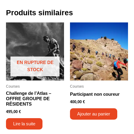
Produits similaires
EN RUPTURE DE
STOCK
Courses
Courses
Challenge de l’Atlas –
Participant non coureur
OFFRE GROUPE DE
400,00
€
RÉSIDENTS
495,00
€
Ajouter au panier
Lire la suite