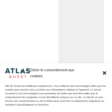
Gérer le consentement aux
cookies
Afin de fournir les meilleures expériences, nous utilisons des technologies telles que les
cookies pour stocker et/ou accéder aux informations relatives à l'appareil. Le fait de
consentir à ces technologies nous permettra de traiter des données telles que le
Découvrez l'artiste :
comportement de navigation ou les identifiants uniques sur ce site. Le fait de ne pas
donner son consentement ou de le retirer peut avoir des conséquences négatives sur
certaines caractéristiques et fonctions.