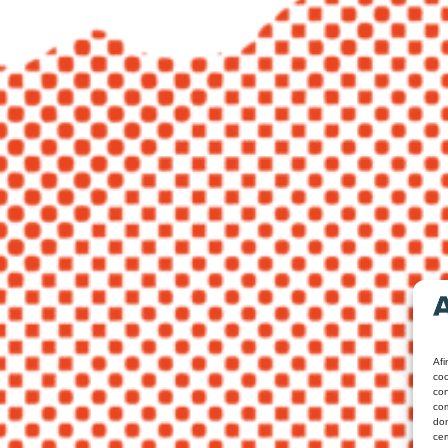
Afi
coo
con
com
don
cer