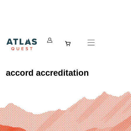
Aller
au
contenu
Panier
accord accreditation