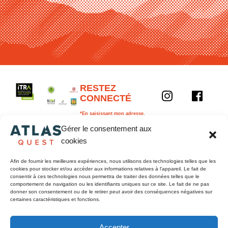
Y
RESTEZ
CONNECTÉ
o
u
*En saisissant mon adresse,
j'accepte les conditions et la
t
Gérer le consentement aux
politique.
u
Prénom
Nom
cookies
b
e
Email
Afin de fournir les meilleures expériences, nous utilisons des technologies telles que les
cookies pour stocker et/ou accéder aux informations relatives à l'appareil. Le fait de
consentir à ces technologies nous permettra de traiter des données telles que le
comportement de navigation ou les identifiants uniques sur ce site. Le fait de ne pas
donner son consentement ou de le retirer peut avoir des conséquences négatives sur
certaines caractéristiques et fonctions.
Accepter
Je m'inscris