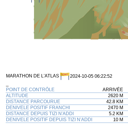
MARATHON DE L'ATLAS
2024-10-05 06:22:52
_
POINT DE CONTRÔLE
xxxx
ARRIVÉE
u
ALTITUDE
2620 M
DISTANCE PARCOURUE
42.8 KM
DENIVELE POSITIF FRANCHI
2470 M
DISTANCE DEPUIS TIZI N'ADDI
5.2 KM
DENIVELE POSITIF DEPUIS TIZI N'ADDI
10 M
espace