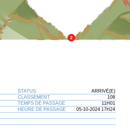
n espace
STATUS
xxxx
ARRIVÉ(E)
CLASSEMENT
108
TEMPS DE PASSAGE
11H01
HEURE DE PASSAGE
05-10-2024 17H24